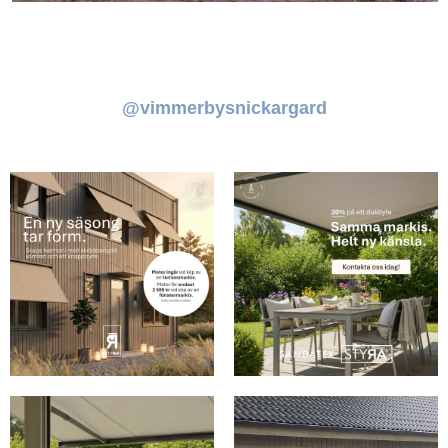
@vimmerbysnickargard